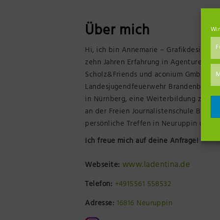
Über mich
Wir
F
Hi, ich bin Annemarie – Grafikdesigne
zehn Jahren Erfahrung in Agenturen un
M
Scholz&Friends und aconium GmbH sowie 
Landesjugendfeuerwehr Brandenburg we
in Nürnberg, eine Weiterbildung zur ge
an der Freien Journalistenschule Berlin
persönliche Treffen in Neuruppin und 
Ich freue mich auf deine Anfrage!
www.ladentina.de
Webseite:
Telefon:
+4915561 558532
Adresse:
16816 Neuruppin