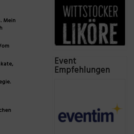
. Mein
ch
 Vom
Event
akate,
Empfehlungen
egie.
uchen