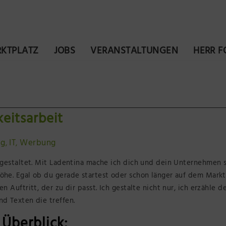
KTPLATZ
JOBS
VERANSTALTUNGEN
HERR 
eitsarbeit
ng
IT
Werbung
,
,
l gestaltet. Mit Ladentina mache ich dich und dein Unternehmen s
öhe. Egal ob du gerade startest oder schon länger auf dem Markt
n Auftritt, der zu dir passt. Ich gestalte nicht nur, ich erzähle d
nd Texten die treffen.
Überblick: