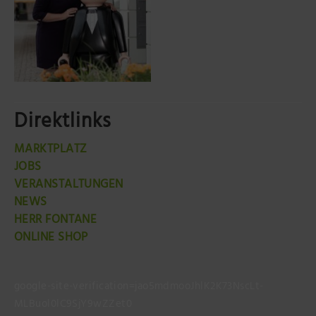
Direktlinks
MARKTPLATZ
JOBS
VERANSTALTUNGEN
NEWS
HERR FONTANE
ONLINE SHOP
google-site-verification=jao5mdmooJhlK2K73NscLt-
MLBuol0lC9SjY9wZZet0