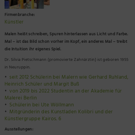
Präsenzstelle Prignitz Standort Neuruppin
Firmenbranche:
Künstler
Museum Neuruppin
Malen heißt schreiben, Spuren hinterlassen aus Licht und Farbe.
Brandenburg-Preußen Museum Wustrau
Mal – ist das Bild schon vorher im Kopf, ein anderes Mal – treibt
die Intuition ihr eigenes Spiel.
Wegemuseum Wusterhausen/Dosse
Dr. Silvia Pietschmann (promovierte Zahnärztin) ist geboren 1955
in Neuruppin.
seit 2012 Schülerin bei Malern wie Gerhard Ruhland,
Heinrich Schüler und Margit Buß
von 2019 bis 2022 Studentin an der Akademie für
Malerei Berlin
Schülerin bei Ute Wöllmann
Mitgründerin des Kunstladen Kolibri und der
Künstlergruppe Kairos. 6
Ausstellungen: