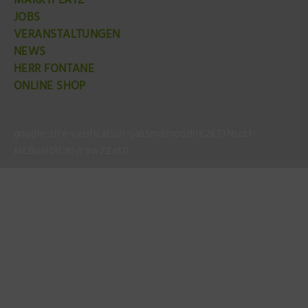
MARKTPLATZ
JOBS
VERANSTALTUNGEN
NEWS
HERR FONTANE
ONLINE SHOP
google-site-verification=jao5mdmooJhlK2K73NscLt-
MLBuol0lC9SjY9wZZet0