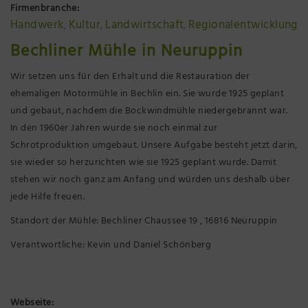
Firmenbranche:
Präsenzstelle Prignitz Standort Neuruppin
Handwerk
Kultur
Landwirtschaft
Regionalentwicklung
,
,
,
Bechliner Mühle in Neuruppin
Museum Neuruppin
Wir setzen uns für den Erhalt und die Restauration der
Brandenburg-Preußen Museum Wustrau
ehemaligen Motormühle in Bechlin ein. Sie wurde 1925 geplant
und gebaut, nachdem die Bockwindmühle niedergebrannt war.
Wegemuseum Wusterhausen/Dosse
In den 1960er Jahren wurde sie noch einmal zur
Schrotproduktion umgebaut. Unsere Aufgabe besteht jetzt darin,
sie wieder so herzurichten wie sie 1925 geplant wurde. Damit
stehen wir noch ganz am Anfang und würden uns deshalb über
jede Hilfe freuen.
Standort der Mühle: Bechliner Chaussee 19 , 16816 Neuruppin
Verantwortliche: Kevin und Daniel Schönberg
Webseite: