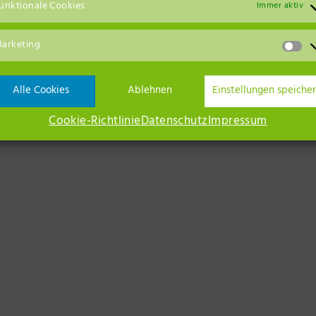
unktionale Cookies
eits-OP ohne...
Immer aktiv
Artikel ans
arketing
Alle Cookies
Ablehnen
Einstellungen speiche
Cookie-Richtlinie
Datenschutz
Impressum