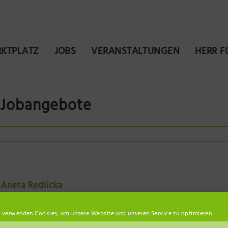
KTPLATZ
JOBS
VERANSTALTUNGEN
HERR 
Jobangebote
Aneta Redlicka
 verwenden Cookies, um unsere Website und unseren Service zu optimieren.
a Redlicka herzlich willkommen auf unserer Plattform. Beauty,