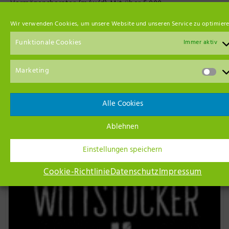
Vermögensberater (m/w/d) Mit über 5.000...
Artikel ansehen
Wir verwenden Cookies, um unsere Website und unseren Service zu optimiere
Funktionale Cookies
Immer aktiv
Marketing
Unsere Netzwerk-Partner
Alle Cookies
Ablehnen
Einstellungen speichern
Cookie-Richtlinie
Datenschutz
Impressum