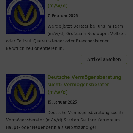
(m/w/d)
Präsenzstelle Prignitz Standort Neuruppin
7. Februar 2026
Museum Neuruppin
Werde jetzt Berater bei uns im Team
(m/w/d) Großraum Neuruppin Vollzeit
Brandenburg-Preußen Museum Wustrau
oder Teilzeit Quereinsteiger oder Branchenkenner
Beruflich neu orientieren in...
Wegemuseum Wusterhausen/Dosse
Artikel ansehen
Deutsche Vermögensberatung
sucht: Vermögensberater
(m/w/d)
15. Januar 2025
Deutsche Vermögensberatung sucht:
Vermögensberater (m/w/d) Starten Sie Ihre Karriere im
Haupt- oder Nebenberuf als selbstständiger