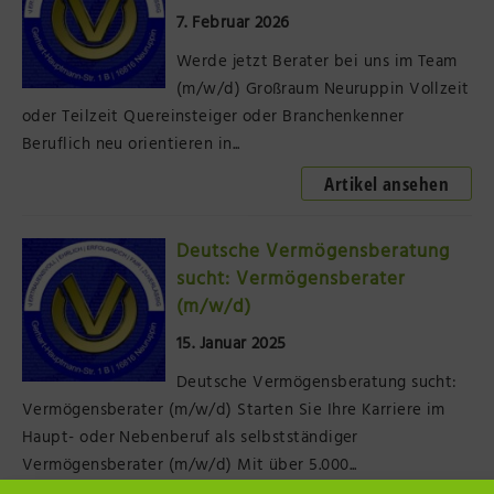
7. Februar 2026
Präsenzstelle Prignitz Standort Neuruppin
Werde jetzt Berater bei uns im Team
Museum Neuruppin
(m/w/d) Großraum Neuruppin Vollzeit
oder Teilzeit Quereinsteiger oder Branchenkenner
Brandenburg-Preußen Museum Wustrau
Beruflich neu orientieren in...
Artikel ansehen
Wegemuseum Wusterhausen/Dosse
Deutsche Vermögensberatung
sucht: Vermögensberater
(m/w/d)
15. Januar 2025
Deutsche Vermögensberatung sucht:
Vermögensberater (m/w/d) Starten Sie Ihre Karriere im
Haupt- oder Nebenberuf als selbstständiger
Vermögensberater (m/w/d) Mit über 5.000...