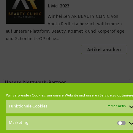
1. Mai 2023
Präsenzstelle Prignitz Standort Neuruppin
Wir heißen AR BEAUTY CLINIC von
Museum Neuruppin
Aneta Redlicka herzlich willkommen
auf unserer Plattform. Beauty, Kosmetik und Körperpflege
Brandenburg-Preußen Museum Wustrau
und Schönheits-OP ohne...
Artikel ansehen
Wegemuseum Wusterhausen/Dosse
Unsere Netzwerk-Partner
Wir verwenden Cookies, um unsere Website und unseren Service zu optimiere
Funktionale Cookies
Immer aktiv
Marketing