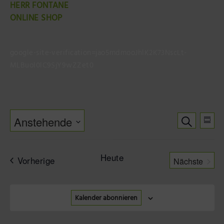
HERR FONTANE
ONLINE SHOP
google-site-verification=jao5mdmooJhlK2K73NscLt-
MLBuol0lC9SjY9wZZet0
Verans
Ver
Suche
Anstehende
Suche
Zusa
Ans
Datum
und
Nav
auswählen.
Ansicht
Heute
Veranstaltungen
Vorherige
Nächste
Navigat
Veranstal
Kalender abonnieren