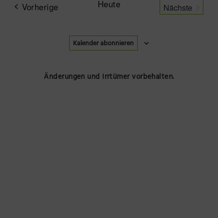
Ansicht
Heute
Veranstaltungen
Vorherige
Nächste
Navigat
Präsenzstelle Prignitz Standort Neuruppin
Veranstalt
Museum Neuruppin
Kalender abonnieren
Brandenburg-Preußen Museum Wustrau
Änderungen und Irrtümer vorbehalten.
Wegemuseum Wusterhausen/Dosse