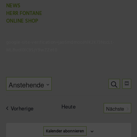
NEWS
HERR FONTANE
ONLINE SHOP
google-site-verification=jao5mdmooJhlK2K73NscLt-
MLBuol0lC9SjY9wZZet0
Verans
Ver
Suche
Anstehende
Suche
Zusa
Ans
Datum
und
Nav
auswählen.
Ansicht
Heute
Veranstaltungen
Vorherige
Nächste
Navigat
Veranstal
Kalender abonnieren