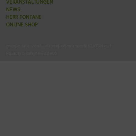
VERANSTALTUNGEN
NEWS
HERR FONTANE
ONLINE SHOP
google-site-verification=jao5mdmooJhlK2K73NscLt-
MLBuol0lC9SjY9wZZet0