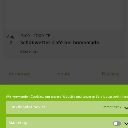
13:00
-
17:00
Aug.
Schönwetter-Café bei homemade
2
Kostenlos
Veranstaltungen
Ver
Vorherige
Heute
Nächste
Kalender abonnieren
Wir verwenden Cookies, um unsere Website und unseren Service zu optimiere
Funktionale Cookies
Immer aktiv
Änderungen und Irrtümer vorbehalten.
Marketing