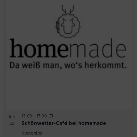
Präsenzstelle Prignitz Standort Neuruppin
Museum Neuruppin
Brandenburg-Preußen Museum Wustrau
Wegemuseum Wusterhausen/Dosse
13:00
-
17:00
Juli
Schönwetter-Café bei homemade
26
Kostenlos