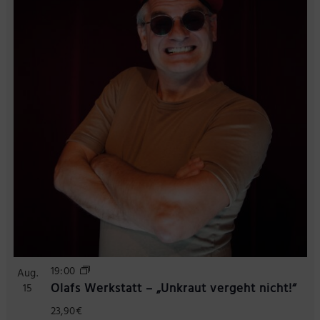
Präsenzstelle Prignitz Standort Neuruppin
Museum Neuruppin
Brandenburg-Preußen Museum Wustrau
Wegemuseum Wusterhausen/Dosse
19:00
Aug.
Olafs Werkstatt – „Unkraut vergeht nicht!“
15
23,90€