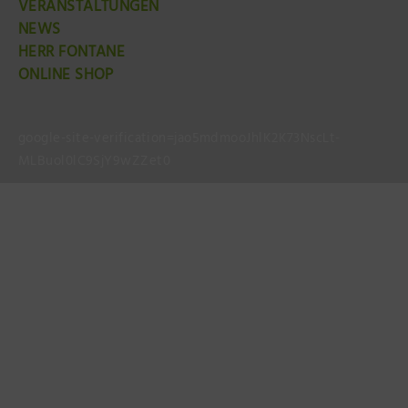
VERANSTALTUNGEN
NEWS
HERR FONTANE
ONLINE SHOP
google-site-verification=jao5mdmooJhlK2K73NscLt-
MLBuol0lC9SjY9wZZet0