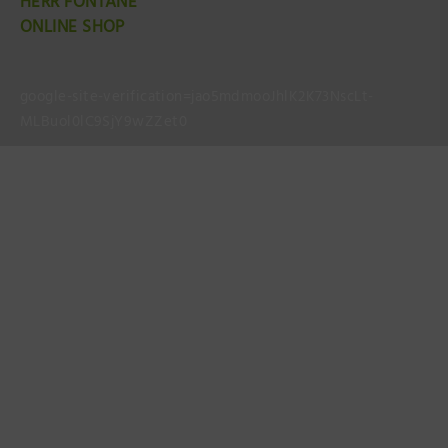
HERR FONTANE
ONLINE SHOP
google-site-verification=jao5mdmooJhlK2K73NscLt-
MLBuol0lC9SjY9wZZet0