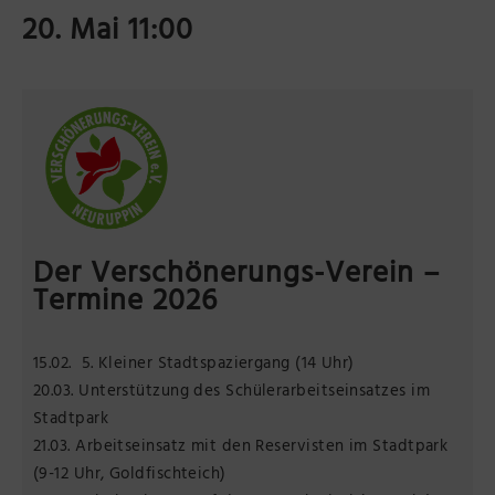
20. Mai 11:00
Präsenzstelle Prignitz Standort Neuruppin
Museum Neuruppin
Brandenburg-Preußen Museum Wustrau
Wegemuseum Wusterhausen/Dosse
Der Verschönerungs-Verein –
Termine 2026
15.02. 5. Kleiner Stadtspaziergang (14 Uhr)
20.03. Unterstützung des Schülerarbeitseinsatzes im
Stadtpark
21.03. Arbeitseinsatz mit den Reservisten im Stadtpark
(9-12 Uhr, Goldfischteich)