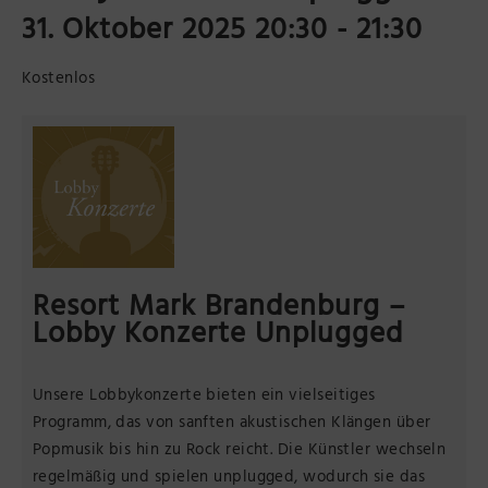
31. Oktober 2025 20:30
-
21:30
Präsenzstelle Prignitz Standort Neuruppin
Kostenlos
Museum Neuruppin
Brandenburg-Preußen Museum Wustrau
Wegemuseum Wusterhausen/Dosse
Resort Mark Brandenburg –
Lobby Konzerte Unplugged
Unsere Lobbykonzerte bieten ein vielseitiges
Programm, das von sanften akustischen Klängen über
Popmusik bis hin zu Rock reicht. Die Künstler wechseln
regelmäßig und spielen unplugged, wodurch sie das