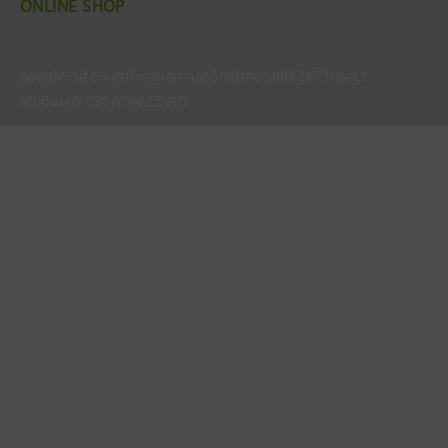
ONLINE SHOP
google-site-verification=jao5mdmooJhlK2K73NscLt-
MLBuol0lC9SjY9wZZet0