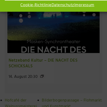
Cookie-Richtlinie
Datenschutz
Impressum
Netzeband Kultur – DIE NACHT DES
SCHICKSALS
14. August 20:30
Hofcafé der
Bilderbogenpassage – Flohmarkt
Walnussmeisterei
und Kunstmarkt