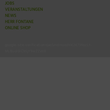
JOBS
VERANSTALTUNGEN
NEWS
HERR FONTANE
ONLINE SHOP
google-site-verification=jao5mdmooJhlK2K73NscLt-
MLBuol0lC9SjY9wZZet0