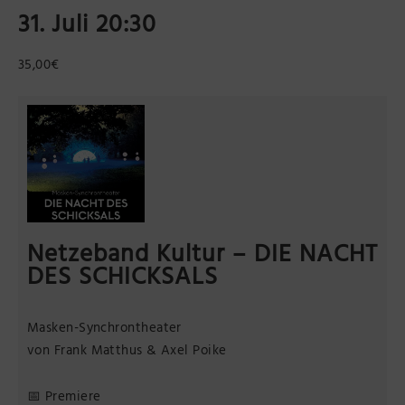
31. Juli 20:30
Präsenzstelle Prignitz Standort Neuruppin
35,00€
Museum Neuruppin
Brandenburg-Preußen Museum Wustrau
Wegemuseum Wusterhausen/Dosse
Netzeband Kultur –
DIE NACHT
DES SCHICKSALS
Masken-Synchrontheater
von Frank Matthus & Axel Poike
📅 Premiere