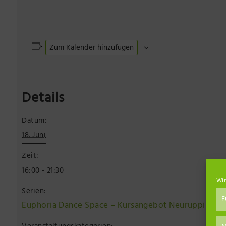
Zum Kalender hinzufügen
Details
Datum:
18. Juni
Zeit:
16:00 - 21:30
Wir
Serien:
F
Euphoria Dance Space – Kursangebot Neuruppin