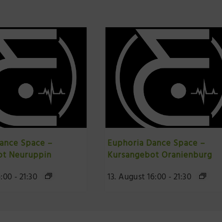
ance Space –
Euphoria Dance Space –
ot Neuruppin
Kursangebot Oranienburg
6:00
-
21:30
13. August 16:00
-
21:30