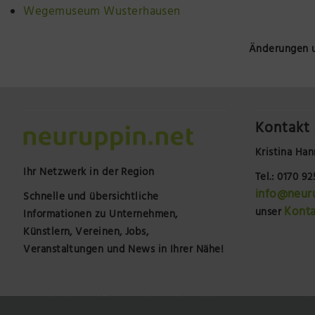
Wegemuseum Wusterhausen
Änderungen u
Kontakt 
Kristina Han
Ihr Netzwerk in der Region
Tel.: 0170 9
info@neur
Schnelle und übersichtliche
Konta
unser
Informationen zu Unternehmen,
Künstlern, Vereinen, Jobs,
Veranstaltungen und News in Ihrer Nähe!
google-site-verification=jao5mdmooJhlK2K73NscLt-MLBuol