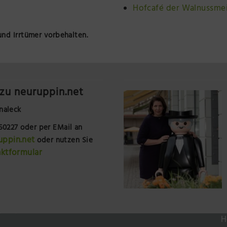
Hofcafé der Walnussmei
nd Irrtümer vorbehalten.
zu neuruppin.net
naleck
250227
oder per EMail an
uppin.net
oder nutzen Sie
ktformular
0lC9SjY9wZZet0
H