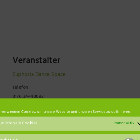
Veranstalter
Euphoria Dance Space
Telefon:
0176 34448092
E-Mail:
 verwenden Cookies, um unsere Website und unseren Service zu optimieren.
info@euphoria-dance-space.de
unktionale Cookies
Immer aktiv
Veranstalter-Website anzeigen