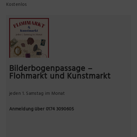
Kostenlos
Präsenzstelle Prignitz Standort Neuruppin
Museum Neuruppin
Brandenburg-Preußen Museum Wustrau
Wegemuseum Wusterhausen/Dosse
Bilderbogenpassage –
Flohmarkt und Kunstmarkt
jeden 1. Samstag im Monat
Anmeldung über 0174 3090605