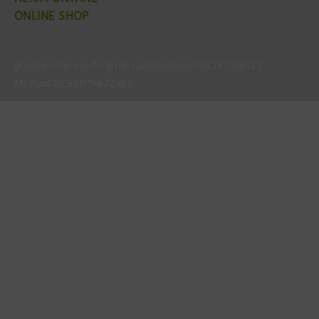
ONLINE SHOP
google-site-verification=jao5mdmooJhlK2K73NscLt-
MLBuol0lC9SjY9wZZet0