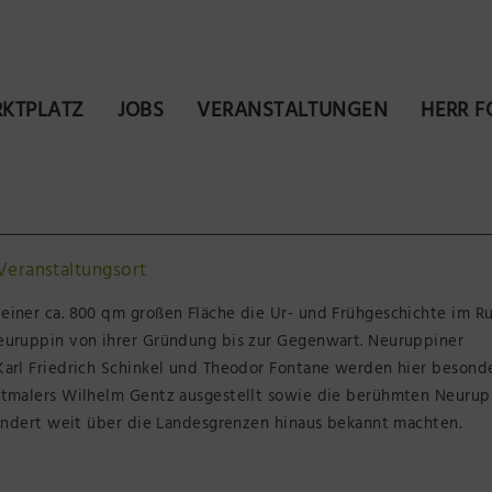
KTPLATZ
JOBS
VERANSTALTUNGEN
HERR 
Veranstaltungsort
einer ca. 800 qm großen Fläche die Ur- und Frühgeschichte im R
euruppin von ihrer Gründung bis zur Gegenwart. Neuruppiner
Karl Friedrich Schinkel und Theodor Fontane werden hier besond
ntmalers Wilhelm Gentz ausgestellt sowie die berühmten Neurup
hundert weit über die Landesgrenzen hinaus bekannt machten.