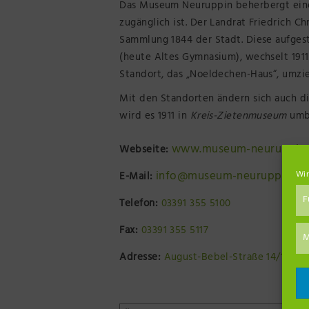
Das Museum Neuruppin beherbergt eine 
zugänglich ist. Der Landrat Friedrich 
Sammlung 1844 der Stadt. Diese aufges
(heute Altes Gymnasium), wechselt 1911 
Standort, das „Noeldechen-Haus“, umzie
Mit den Standorten ändern sich auch d
wird es 1911 in
Kreis-Zietenmuseum
umbe
www.museum-neuruppin.
Webseite:
info@museum-neuruppin.de
E-Mail:
Wir
F
Telefon:
03391 355 5100
Fax:
03391 355 5117
M
Adresse:
August-Bebel-Straße 14/15, 1