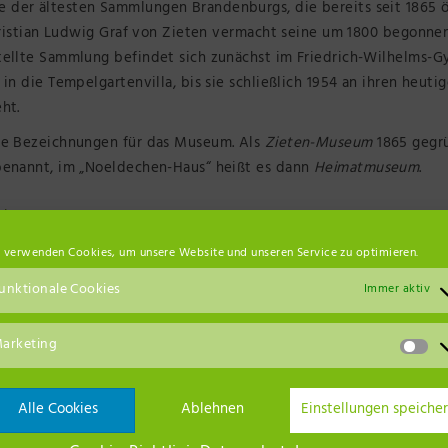
der ältesten Sammlungen Brandenburgs, die bereits seit 1865 ö
Christian Ludwig Graf von Zieten vermacht seine um 1800 begonne
tellte Sammlung befindet sich zunächst im Friedrich-Wilhelms-
in die Tempelgartenvilla, bis sie schließlich 1954 an ihren heuti
ht.
ie Bezeichnungen für das Museum. Als
Zieten-Museum
1865 gegr
nannt, im „Noeldechen-Haus“ heißt es dann
Heimatmuseum
.
de
 verwenden Cookies, um unsere Website und unseren Service zu optimieren.
unktionale Cookies
Immer aktiv
arketing
6816 Neuruppin
Alle Cookies
Ablehnen
Einstellungen speiche