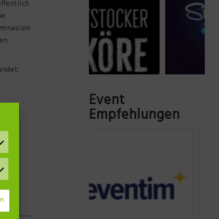
ffentlich
ne
Gymnasium
gen
ündet,
Event
Empfehlungen
rn